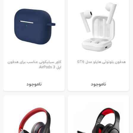
هدفون بلوتوثی هایلو مدل GT6
کاور سیلیکونی مناسب برای هدفون
اپل AirPods 3
نا‌موجود
نا‌موجود