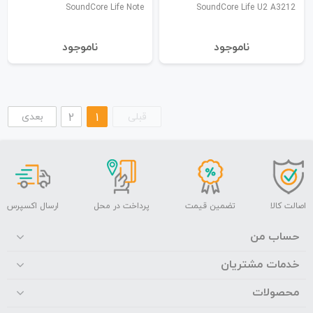
SoundCore Life Note
SoundCore Life U2 A3212
نا‌موجود
نا‌موجود
قبلی
1
2
بعدی
اصالت کالا
تضمین قیمت
پرداخت در محل
ارسال اکسپرس
حساب من
خدمات مشتریان
محصولات