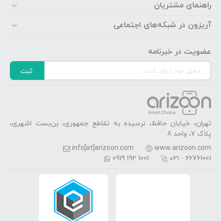
راهنمای مشتریان
آریزون در شبکه‌های اجتماعی
عضویت در خبرنامه
ثبت
تهران، خیابان حافظ، نرسیده به تقاطع جمهوری، بن‌بست اشهری،
پلاک 7، واحد 8
info[at]arizoon.com
www.arizoon.com
0919 192 1001
۰۲۱ - 66761001