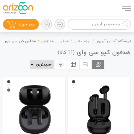
0
سبد خرید
فروشگاه آنلاین آریزون
لوازم جانبی
هدفون و هندزفری
هدفون کیو سی وای
هدفون کیو سی وای
(
کالا)
11
گوشی موبایل
لوازم جانبی
زون