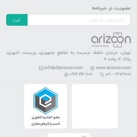
عضویت در خبرنامه
ثبت
تهران، خیابان حافظ، نرسیده به تقاطع جمهوری، بن‌بست اشهری،
پلاک 7، واحد 8
info[at]arizoon.com
www.arizoon.com
0919 192 1001
۰۲۱ - 66761001