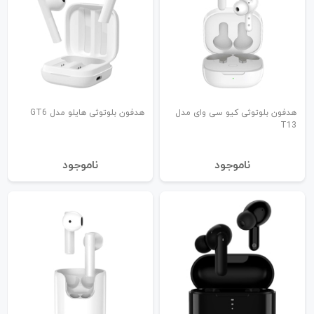
هدفون بلوتوثی کیو سی وای مدل
هدفون بلوتوثی هایلو مدل GT6
T13
نا‌موجود
نا‌موجود