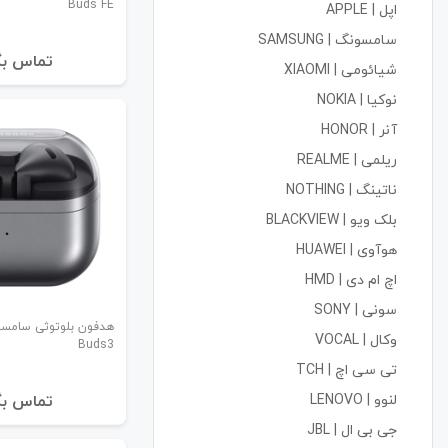
Buds FE
اپل | APPLE
سامسونگ | SAMSUNG
تماس بگ
شیائومی | XIAOMI
نوکیا | NOKIA
آنر | HONOR
ریلمی | REALME
ناتینگ | NOTHING
بلک ویو | BLACKVIEW
هوآوی | HUAWEI
اچ ام دی | HMD
سونی | SONY
وکال | VOCAL
Buds3
تی سی اچ | TCH
لنوو | LENOVO
تماس بگ
جی بی ال | JBL