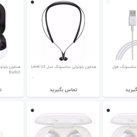
ابل اصلی Micro USB سامسونگ طول
هدفون بلوتوثی سامسونگ مدل Level U2
Buds2
یرید
تماس بگیرید
ت