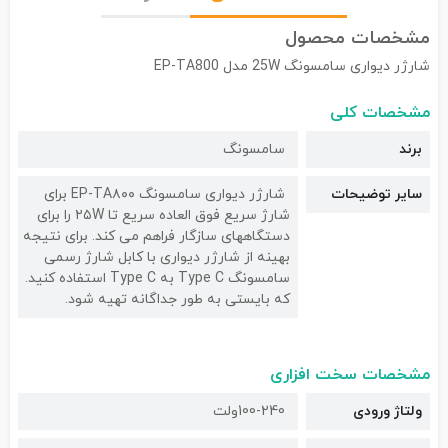
مشخصات محصول
شارژر دیواری سامسونگ 25W مدل EP-TA800
مشخصات کلی
برند
سامسونگ
سایر توضیحات
شارژر دیواری سامسونگ EP-TA۸۰۰ برای
شارژ سریع فوق العاده سریع تا ۲۵W را برای
دستگاههای سازگار فراهم می کند. برای نتیجه
بهینه از شارژر دیواری با کابل شارژ رسمی
سامسونگ Type C به Type C استفاده کنید.
که بایستی به طور جداگانه تهیه شود.
مشخصات سخت افزاری
ولتاژ ورودی
100-240ولت