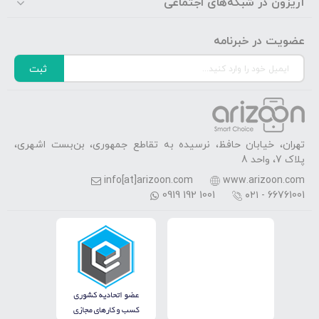
آریزون در شبکه‌های اجتماعی
عضویت در خبرنامه
ثبت
تهران، خیابان حافظ، نرسیده به تقاطع جمهوری، بن‌بست اشهری،
پلاک 7، واحد 8
info[at]arizoon.com
www.arizoon.com
0919 192 1001
۰۲۱ - 66761001