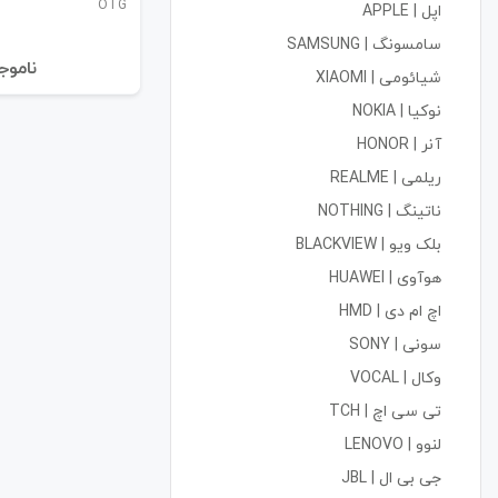
OTG
اپل | APPLE
سامسونگ | SAMSUNG
نا‌موج
شیائومی | XIAOMI
نوکیا | NOKIA
آنر | HONOR
ریلمی | REALME
ناتینگ | NOTHING
بلک ویو | BLACKVIEW
هوآوی | HUAWEI
اچ ام دی | HMD
سونی | SONY
وکال | VOCAL
تی سی اچ | TCH
لنوو | LENOVO
جی بی ال | JBL