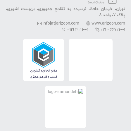
تهران، خیابان حافظ، نرسیده به تقاطع جمهوری، بن‌بست اشهری،
پلاک 7، واحد 8
info[at]arizoon.com
www.arizoon.com
0919 192 1001
۰۲۱ - 66761001