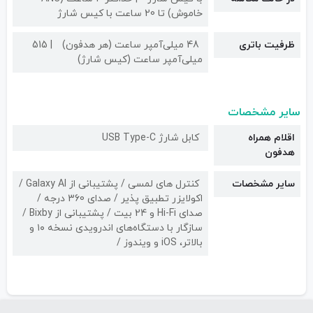
خاموش) تا 20 ساعت با کیس شارژ
ظرفیت باتری
48 میلی‌آمپر ساعت (هر هدفون)
515
میلی‌آمپر ساعت (کیس شارژ)
سایر مشخصات
اقلام همراه
کابل شارژ USB Type-C
هدفون
سایر مشخصات
کنترل های لمسی / پشتیبانی از Galaxy AI /
اکولایزر تطبیق پذیر / صدای 360 درجه /
صدای Hi-Fi و 24 بیت / پشتیبانی از Bixby /
سازگار با دستگاه‌های اندرویدی نسخه ۱۰ و
بالاتر، iOS و ویندوز /