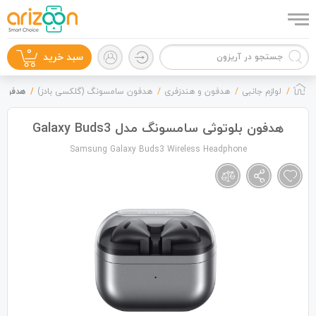
0
سبد خرید
لوازم جانبی
هدفون و هندزفری
هدفون سامسونگ (گلکسی بادز)
هدفون بلو
هدفون بلوتوثی سامسونگ مدل Galaxy Buds3
Samsung Galaxy Buds3 Wireless Headphone
گوشی موبایل
لوازم جانبی
زون