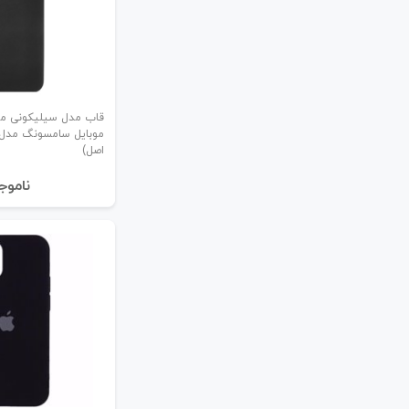
قاب مدل سیلیکونی م
اصل)
نا‌موج