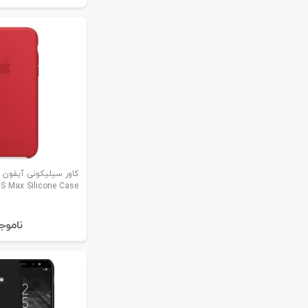
کاور سیلیکونی آیفون 
S Max Silicone Case
نا‌موج