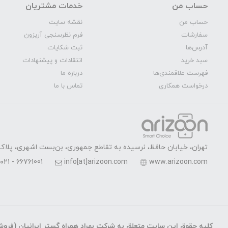
حساب من
خدمات مشتریان
حساب من
نقشه سایت
سفارشات
فرم نظرسنجی آریزون
آدرس‌ها
ثبت شکایات
سبد خرید
انتقادات و پیشنهادات
فهرست علاقمندی‌ها
درباره ما
درخواست همکاری
تماس با ما
تهران، خیابان حافظ، نرسیده به تقاطع جمهوری، بن‌بست اشهری، پلاک 7، واحد 
۰۲۱ - 66761001
info[at]arizoon.com
www.arizoon.com
کلیه حقوق این سایت متعلق به شرکت بهراد همراه گستر ایرانیان (فروشگ