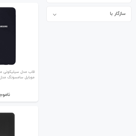
سازگار با
قاب مدل سیلیکونی م
موبایل سامسونگ مدل 22 4G
نا‌موج