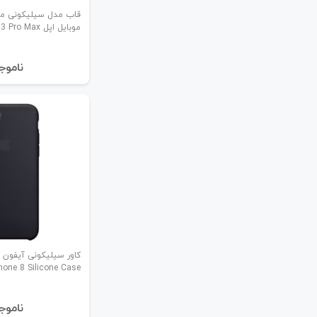
قاب مدل سیلیکونی م
موبایل اپل iPhone 13 Pro Max
نا‌موج
کاور سیلیکونی آیفون 
hone 8 Silicone Case
نا‌موج