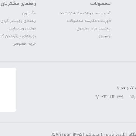
محصولات
راهنمای مشتریان
آخرین محصولات مشاهده شده
مگ‌ زون
فهرست مقایسه محصولات
راهنمای رجیستر کردن 
برچسب های محصول
قوانین وب‌سایت
جستجو
رویه‌‌های بازگرداندن کال
حریم خصوصی
8
0919 192 1001
اه آنلاین آریزون) می‌باشد |
©Arizoon 1405