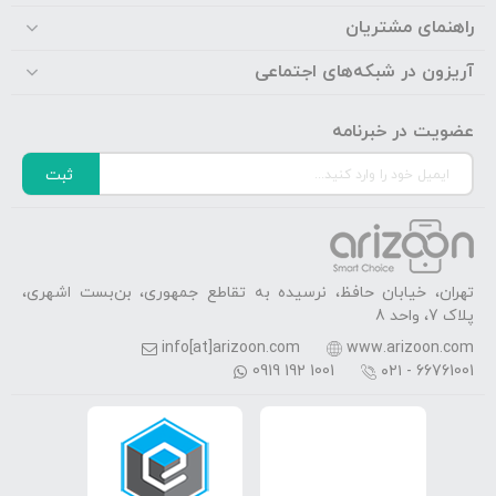
راهنمای مشتریان
آریزون در شبکه‌های اجتماعی
عضویت در خبرنامه
ثبت
تهران، خیابان حافظ، نرسیده به تقاطع جمهوری، بن‌بست اشهری،
پلاک 7، واحد 8
info[at]arizoon.com
www.arizoon.com
0919 192 1001
۰۲۱ - 66761001