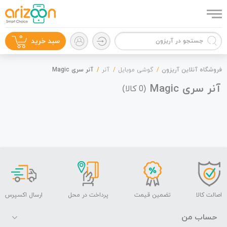
0
سبد خرید
فروشگاه آنلاین آریزون
گوشی موبایل
آنر
آنر سری Magic
آنر سری Magic
(
کالا)
0
گوشی موبایل
لوازم جانبی
اصالت کالا
تضمین قیمت
پرداخت در محل
ارسال اکسپرس
حساب من
زون