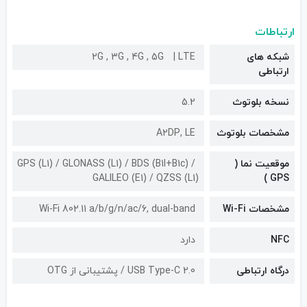
ارتباطات
شبکه های
LTE
2G , 3G , 4G , 5G
ارتباطی
نسخه بلوتوث
5.2
مشخصات بلوتوث
A۲DP, LE
موقعیت نما (
GPS (L1) / GLONASS (L1) / BDS (B1I+B1c) /
GALILEO (E1) / QZSS (L1)
GPS )
مشخصات Wi-Fi
Wi-Fi 802.11 a/b/g/n/ac/6, dual-band
NFC
دارد
درگاه ارتباطی
USB Type-C 2.0 / پشتیبانی از OTG