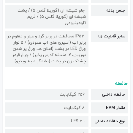
جنس بدنه
جلو شیشه ای (گوریلا گلس 5) / پشت
شیشه ای (گوریلا گلس 5) / فریم
آلومینیومی
سایر قابلیت ها
IP53 محافظت در برابر گرد و غبار و مقاوم در
برابر آب (اسپری های آب عمودی) / 5 نوار
چراغ LED در پشت (اعلان ها، چراغ پر شدن
دوربین، 12 منطقه آدرس پذیر) / چراغ قرمز
چشمک زن در پشت (نشانگر ضبط ویدیو)
حافظه
حافظه داخلی
۲۵۶ گیگابایت
مقدار RAM
۸ گیگابایت
نوع حافظه داخلی
UFS 3.1