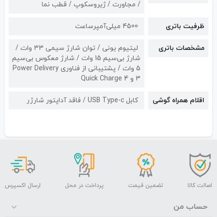
/ مجاورت / ژیروسکوپ / قطب نما
ظرفیت باتری
4500 میلی‌آمپرساعت
مشخصات باتری
لیتیوم یونی / توان شارژ سیمی 33 وات /
شارژ بی‌سیم 15 وات / شارژ معکوس بی‌سیم
5 وات / پشتیبانی از فناوری Power Delivery
3 و Quick Charge 4
اقلام همراه گوشی
کابل USB Type-c / فاقد آداپتور شارژر
اصالت کالا
تضمین قیمت
پرداخت در محل
ارسال اکسپرس
حساب من