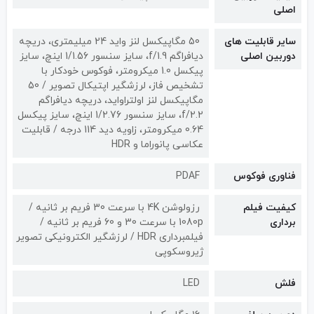
اصلی
سایر قابلیت های
50 مگاپیکسل لنز واید 24 میلیمتری، دریچه
دوربین اصلی
دیافراگم f/1.9، سایز سنسور 1/1.56 اینچ، سایز
پیکسل 1.0 میکرومتر، فوکوس خودکار با
تشخیص فاز، لرزشگیر اپتیکال تصویر / 50
مگاپیکسل لنز اولتراواید، دریچه دیافراگم
f/2.2، سایز سنسور 1/2.76 اینچ، سایز پیکسل
0.64 میکرومتر، زاویه دید 114 درجه / قابلیت
عکاسی پانوراما و HDR
فناوری فوکوس
PDAF
کیفیت فیلم
رزولوشن 4K با سرعت 30 فریم بر ثانیه /
برداری
1080p با سرعت 30 و 60 فریم بر ثانیه /
فیلمبرداری HDR / لرزشگیر الکترونیکی تصویر
ژیروسکوپی
فلش
LED