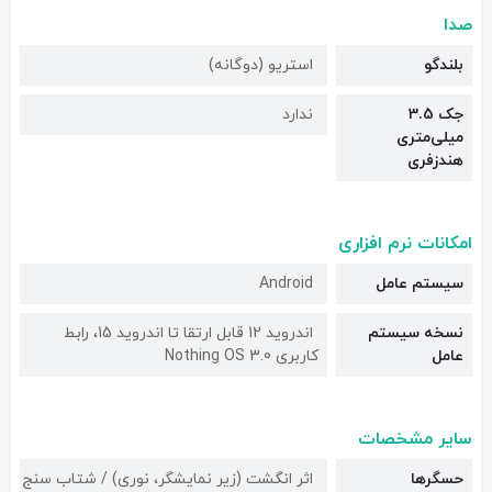
صدا
بلندگو
استریو (دوگانه)
جک 3.5
ندارد
میلی‌متری
هندزفری
امکانات نرم افزاری
سیستم عامل
Android
نسخه سیستم
اندروید 12 قابل ارتقا تا اندروید 15، رابط
عامل
کاربری Nothing OS 3.0
سایر مشخصات
حسگرها
اثر انگشت (زیر نمایشگر، نوری) / شتاب سنج