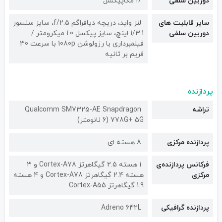
دوربین سلفی
۱۶ مگاپیکسل
سایر قابلیت های
لنز واید، دریچه دیافراگم f/2.5، سایز سنسور
دوربین سلفی
1/3.1 اینچ، سایز پیکسل 1.0 میکرومتر /
فیلمبرداری با رزولوشن 1080p با سرعت 30
فریم بر ثانیه
پردازنده
تراشه
Qualcomm SM7325-AE Snapdragon
778G+ 5G (6 نانومتر)
پردازنده مرکزی
8 هسته ای
فرکانس پردازنده‌ی
1 هسته 2.5 گیگاهرتز Cortex-A78 و 3
مرکزی
هسته 2.4 گیگاهرتز Cortex-A78 و 4 هسته
1.9 گیگاهرتز Cortex-A55
پردازنده گرافیکی
Adreno 642L