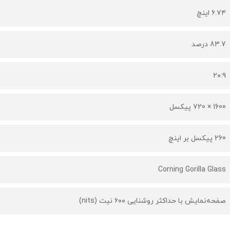
۶.۷۴ اینچ
83.7 درصد
۲۰:۹
1600 × 720 پیکسل
260 پیکسل بر اینچ
Corning Gorilla Glass
صفحه‌نمایش با حداکثر روشنایی ۶۰۰ نیت (nits)