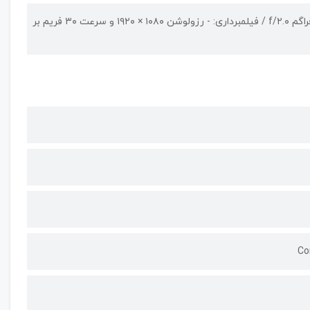
دارای یک حسگر دوربین | دوربین‌ با رزولوشن ۸ مگاپیکسل / - دریچه‌ی دیافراگم f/۲.۰ / فیلمبرداری: - رزولوشن ۱۰۸۰ × ۱۹۲۰ و سرعت ۳۰ فریم بر