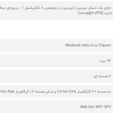
ثانیه (۱۰۸۰p@۳۰FPS)
Mediatek Helio G۸۵ Chipset
64 بیت
8 هسته ای
دو هسته 2.0 گیگاهرتز Cortex-A75 و شش هسته 1.8 گیگاهرتز Cortex-A55
Mali-G۵۲ MC۲ GPU