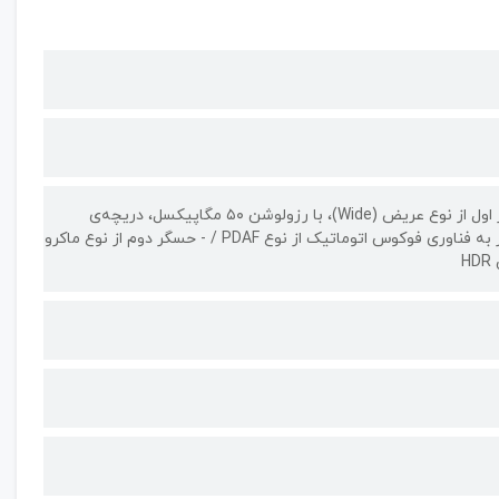
دارای ۲ حسگر دوربین | دوربین‌هایی با رزولوشن ۵۰+۲ مگاپیکسل / - حسگر اول از نوع عریض (Wide)، با رزولوشن ۵۰ مگاپیکسل، دریچه‌ی
دیافراگم f/۱.۸، فاصله کانونی لنز ۲۸ میلی‌متر (Focal Length ۲۸ mm)، مجهز به فناوری فوکوس اتوماتیک از نوع PDAF / - حسگر دوم از نوع ماکرو