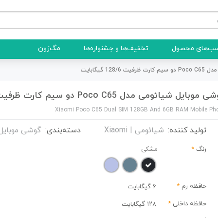
ب‌های محصول
تخفیف‌ها و جشنواره‌ها
مگ‌زون
12 گیگابایت
موبایل شیائومی مدل Poco C65 دو سیم کارت ظرفیت 128/6 گیگابایت
Xiaomi Poco C65 Dual SIM 128GB And 6GB RAM Mobile Ph
تولید کننده:
شیائومی | Xiaomi
دسته‌بندی:
گوشی موبایل
رنگ
*
مشکی
حافظه رم
*
6 گیگابایت
حافظه داخلی
*
۱۲۸ گیگابایت