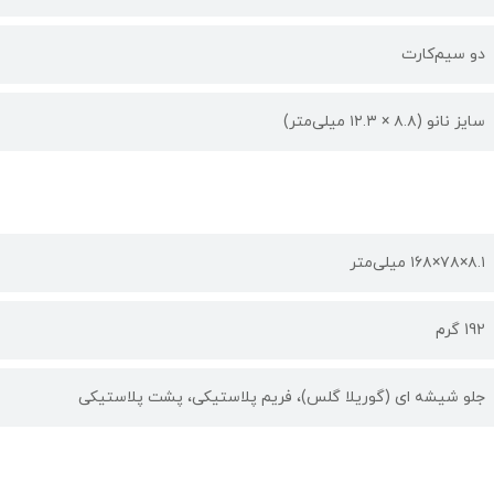
دو سیم‌کارت
سایز نانو (۸.۸ × ۱۲.۳ میلی‌متر)
۸.۱×۷۸×۱۶۸ میلی‌متر
192 گرم
جلو شیشه ای (گوریلا گلس)، فریم پلاستیکی، پشت پلاستیکی