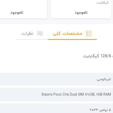
گیگابایت
نا‌موجود
نا‌موجود
مشخصات کلی
نظرات
شیائومی
Xiaomi Poco C65 Dual SIM 128GB, 6GB RAM
۵ نوامبر ۲۰۲۳