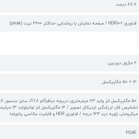
88.7 درصد
فناوری +HDR10 / صفحه نمایش با روشنایی حداکثر 2600 نیت (peak)
2 ماژول دوربین
12 + 50 مگاپیکسل
میکرومتر، زاویه دید 123 درجه / فناوری HDR و قابلیت عکاسی پانوراما
PDAF