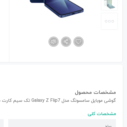
مشخصات محصول
گوشی موبایل سامسونگ مدل Galaxy Z Flip7 تک سیم کارت ظرفیت 512/12 گیگابایت - ویتنام
مشخصات کلی
برند