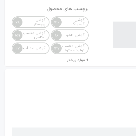
برچسب های محصول
گوشی
گوشی
78
140
گیمینگ
پرچمدار
گوشی مناسب
گوشی تاشو
159
18
عکاسی
گوشی مناسب
گوشی ضد آب
117
137
تولید محتوا