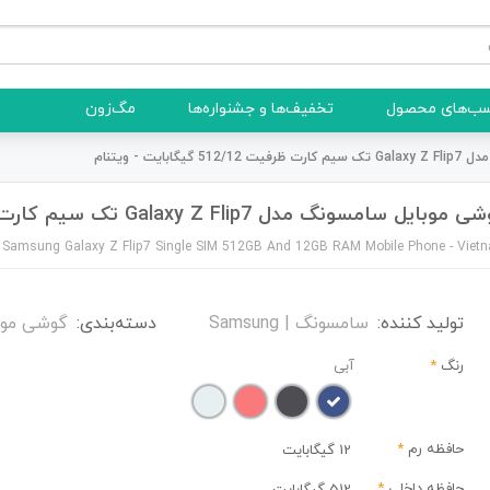
ب‌های محصول
تخفیف‌ها و جشنواره‌ها
مگ‌زون
بایت - ویتنام
وبایل سامسونگ مدل Galaxy Z Flip7 تک سیم کارت ظرفیت 512/12 گیگابایت - ویتنام
Samsung Galaxy Z Flip7 Single SIM 512GB And 12GB RAM Mobile Phone - Viet
تولید کننده:
سامسونگ | Samsung
دسته‌بندی:
گوشی موب
رنگ
*
آبی
حافظه رم
*
12 گیگابایت
حافظه داخلی
*
512 گیگابایت