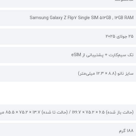
Samsung Galaxy Z Flip7 Single SIM 512GB , 12GB RAM
25 جولای 2025
تک سیم‌کارت + پشتیبانی از eSIM
سایز نانو (۸.۸ × ۱۲.۳ میلی‌متر)
(حالت باز شده) 6.5 × 75.2 × 166.7 / (حالت تا شده) 13.7 × 75.2 × 85.5 میلی متر
188 گرم