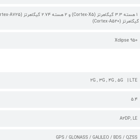
گیگاهرتز (Cortex-A520)
Xclipse 950
2G , 3G , 4G , 5G
LTE
5.4
A۲DP, LE
GPS / GLONASS / GALILEO / BDS / QZSS