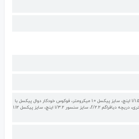
50 مگاپیکسل لنز واید 23 میلیمتری، دریچه دیافراگم f/1.8، سایز سنسور 1/1.57 اینچ، سایز پیکسل 1.0 میکرومتر، فوکوس خودکار دوال پیکسل با
تشخیص فاز، لرزشگیر اپتیکال تصویر / 12 مگاپیکسل لنز اولتراواید 13 میلیمتری، دریچه دیافراگم f/2.2، سایز سنسور 1/3.2 اینچ، سایز پیکسل 1.12