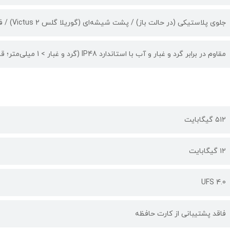
جلوی پلاستیکی (در حالت باز) / پشت شیشه‌ای (گوریلا گلس Victus 2) / فریم آلومینیومی
مقاوم در برابر گرد و غبار و آب با استاندارد IP48 (گرد و غبار > 1 میلی‌متر؛ قابل غوطه‌وری تا عمق 1.5 متر به مدت 30 دقیقه)
۵۱۲ گیگابایت
۱۲ گیگابایت
UFS 4.0
فاقد پشتیبانی از کارت حافظه