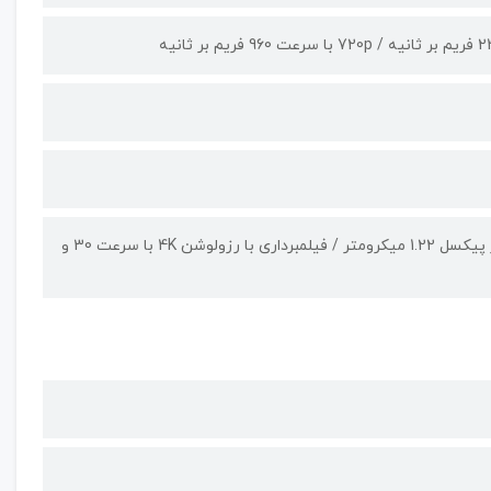
لنز واید 23 میلیمتری، دریچه دیافراگم f/2.2، سایز سنسور 1/3.0 اینچ، سایز پیکسل 1.22 میکرومتر / فیلمبرداری با رزولوشن 4K با سرعت 30 و