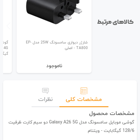
کالاهای مرتبط
شارژر دیواری سامسونگ 25W مدل EP-
TA800 - اصلی
گیگاب
نا‌موجود
مشخصات کلی
نظرات
مشخصات محصول
گوشی موبایل سامسونگ مدل Galaxy A26 5G دو سیم کارت ظرفیت
128/6 گیگابایت - ویتنام