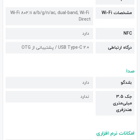
مشخصات Wi-Fi
Wi-Fi ۸۰۲.۱۱ a/b/g/n/ac, dual-band, Wi-Fi
Direct
NFC
دارد
درگاه ارتباطی
USB Type-C 2.0 / پشتیبانی از OTG
صدا
بلندگو
دارد
جک 3.5
ندارد
میلی‌متری
هندزفری
امکانات نرم افزاری