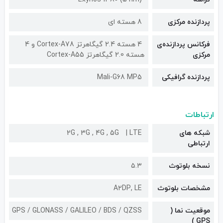
پردازنده مرکزی
8 هسته ای
فرکانس پردازنده‌ی
4 هسته 2.4 گیگاهرتز Cortex-A78 و 4
مرکزی
هسته 2.0 گیگاهرتز Cortex-A55
پردازنده گرافیکی
Mali-G68 MP5
ارتباطات
شبکه های
LTE
2G , 3G , 4G , 5G
ارتباطی
نسخه بلوتوث
۵.۳
مشخصات بلوتوث
A۲DP, LE
موقعیت نما (
GPS / GLONASS / GALILEO / BDS / QZSS
GPS )