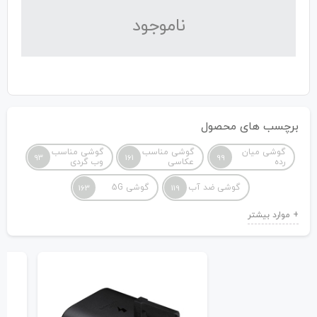
نا‌موجود
برچسب های محصول
گوشی میان
گوشی مناسب
گوشی مناسب
93
161
99
رده
عکاسی
وب گردی
گوشی ضد آب
گوشی 5G
163
119