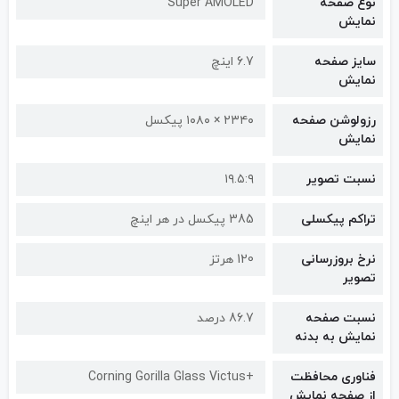
نوع صفحه
Super AMOLED
نمایش
سایز صفحه
6.7 اینچ
نمایش
رزولوشن صفحه
۲۳۴۰ × ۱۰۸۰ پیکسل
نمایش
نسبت تصویر
۱۹.۵:۹
تراکم پیکسلی
385 پیکسل در هر اینچ
نرخ بروزرسانی
120 هرتز
تصویر
نسبت صفحه
86.7 درصد
نمایش به بدنه
فناوری محافظت
+Corning Gorilla Glass Victus
از صفحه نمایش