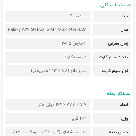
مشخصات کلی
برند
سامسونگ
مدل
Galaxy A26 5G Dual SIM 128GB, 6GB RAM
زمان معرفی
2 مارس 2025
تعداد سیم کارت
دو سیم‌کارت
نوع سیم کارت
سایز نانو (۸.۸ × ۱۲.۳ میلی‌متر)
ساختار بدنه
ابعاد
7.7 × 77.5 × 164 میلی متر
وزن
200 گرم
جنس بدنه
جلو شیشه ای (گوریلا گلس ویکتوس+) /