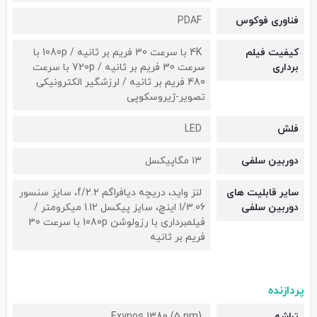
فناوری فوکوس
PDAF
کیفیت فیلم
4K با سرعت 30 فریم بر ثانیه / 1080p با
برداری
سرعت 30 فریم بر ثانیه / 720p با سرعت
480 فریم بر ثانیه / لرزشگیر الکترونیکی
تصویر-ژیروسکوپی
فلش
LED
دوربین سلفی
۱۳ مگاپیکسل
سایر قابلیت های
لنز واید، دریچه دیافراگم f/2.2، سایز سنسور
دوربین سلفی
1/3.06 اینچ، سایز پیکسل 1.12 میکرومتر /
فیلمبرداری با رزولوشن 1080p با سرعت 30
فریم بر ثانیه
پردازنده
تراشه
Exynos 1380 (5 nm)