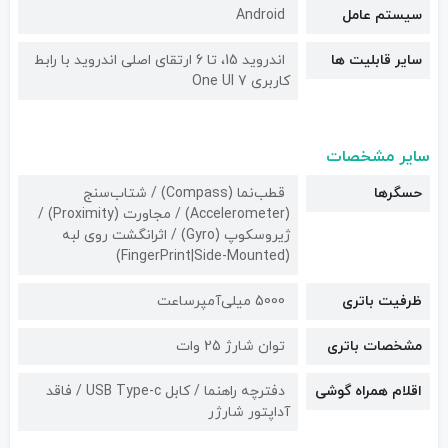
سیستم عامل
Android
سایر قابلیت ها
اندروید 15، تا 6 ارتقای اصلی اندروید با رابط
کاربری One UI 7
سایر مشخصات
حسگرها
قطب‌نما (Compass) / شتاب‌سنج
(Accelerometer) / مجاورت (Proximity) /
ژیروسکوپ (Gyro) / اثرانگشت روی لبه
(FingerPrint|Side-Mounted)
ظرفیت باتری
5000 میلی‌آمپرساعت
مشخصات باتری
توان شارژ 25 وات
اقلام همراه گوشی
دفترچه راهنما / کابل USB Type-c / فاقد
آداپتور شارژر