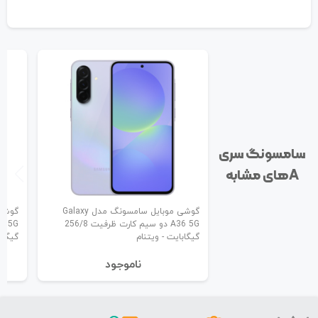
سامسونگ سری
A‌های مشابه
گوشی موبایل سامسونگ مدل Galaxy
A36 5G دو سیم کارت ظرفیت 256/8
گیگابایت - ویتنام
گیگاب
نا‌موجود