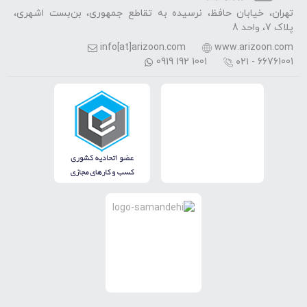
تهران، خیابان حافظ، نرسیده به تقاطع جمهوری، بن‌بست اشهری،
پلاک 7، واحد 8
info[at]arizoon.com
www.arizoon.com
0919 192 1001
۰۲۱ - 66761001