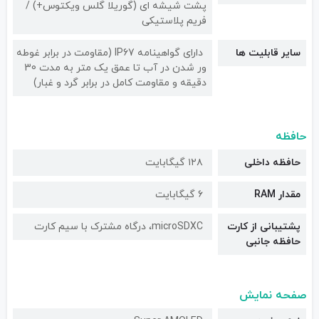
پشت شیشه ای (گوریلا گلس ویکتوس+) /
فریم پلاستیکی
سایر قابلیت ها
دارای گواهینامه IP67 (مقاومت در برابر غوطه
ور شدن در آب تا عمق یک متر به مدت 30
دقیقه و مقاومت کامل در برابر گرد و غبار)
حافظه
حافظه داخلی
۱۲۸ گیگابایت
مقدار RAM
۶ گیگابایت
پشتیبانی از کارت
microSDXC، درگاه مشترک با سیم کارت
حافظه جانبی
صفحه نمایش