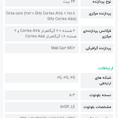
نوع پردازنده
64 بیت
پردازنده مرکزی
Octa-core (2x2.0 GHz Cortex-A75 + 6x1.8
GHz Cortex-A55)
فرکانس پردازنده‌ی
2 هسته 2.0 گیگاهرتز Cortex-A75 و 6
مرکزی
هسته 1.8 گیگاهرتز Cortex-A55
پردازنده گرافیکی
Mali-G۵۲ MC۲
ارتباطات
شبکه های
2G, 3G, 4G
ارتباطی
نسخه بلوتوث
۵.۳
مشخصات بلوتوث
A۲DP, LE