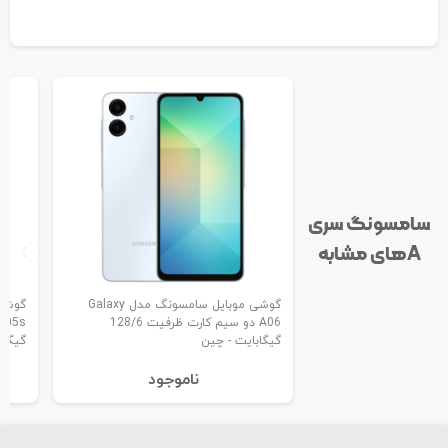
سامسونگ سری
A‌های مشابه
گوشی موبایل سامسونگ مدل Galaxy
A06 دو سیم کارت ظرفیت 128/6
گیگابایت - چین
گیگاب
نا‌موجود