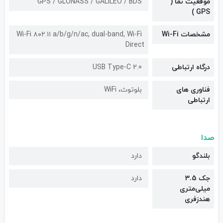
موقعیت نما (
GPS / GLONASS / GALILEO / BDS
GPS )
مشخصات Wi-Fi
Wi-Fi ۸۰۲.۱۱ a/b/g/n/ac, dual-band, Wi-Fi
Direct
درگاه ارتباطی
USB Type-C 2.0
فناوری های
بلوتوث، WiFi
ارتباطی
صدا
بلندگو
دارد
جک 3.5
دارد
میلی‌متری
هندزفری