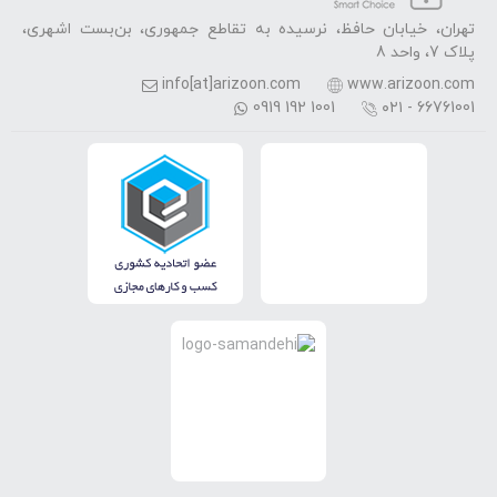
تهران، خیابان حافظ، نرسیده به تقاطع جمهوری، بن‌بست اشهری،
پلاک 7، واحد 8
info[at]arizoon.com
www.arizoon.com
0919 192 1001
۰۲۱ - 66761001