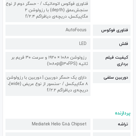
فناوری فوکوس اتوماتیک / - حسگر دوم از نوع
سنجش‌عمق (depth) با رزولوشن ۲
مگاپیکسل، دریچه‌ی دیافراگم f/۲.۴
فناوری فوکوس
AutoFocus
فلش
LED
کیفیت فیلم
رزولوشن ۱۰۸۰ × ۱۹۲۰ و سرعت ۳۰ فریم بر
برداری
ثانیه (۱۰۸۰p@۳۰FPS)
دوربین سلفی
دارای یک حسگر دوربین | دوربین‌ با رزولوشن
۸ مگاپیکسل / -سنسور از نوع عریض (wide)،
دریچه‌ی دیافراگم f/۲.۲
پردازنده
تراشه
Mediatek Helio G۸۵ Chipset