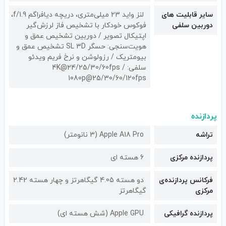
سایر قابلیت های
لنز واید 23 میلی‌متری، دریچه دیافراگم f/1.9،
دوربین سلفی
فوکوس خودکار با تشخیص فاز لرزش‌گیر
اپتیکال تصویر / دوربین تشخیص عمق و
هویت‌سنجی: حسگر SL 3D تشخیص عمق و
بیومتریک / رزولوشن و نرخ فریم ویدئو
سلفی: 4K@24/25/30/60fps /
1080p@25/30/60/120fps
پردازنده
تراشه
Apple A18 Pro (3 نانومتر)
پردازنده مرکزی
6 هسته ای
فرکانس پردازنده‌ی
دو هسته 4.05 گیگاهرتز و چهار هسته 2.42
مرکزی
گیگاهرتز
پردازنده گرافیکی
Apple GPU (شش هسته ای)