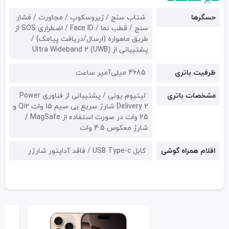
حسگرها
شتاب سنج / ژیروسکوپ / مجاورت / فشار
سنج / قطب نما / Face ID / اضطراری SOS از
طریق ماهواره (ارسال/دریافت پیامک) /
پشتیبانی از Ultra Wideband 2 (UWB)
ظرفیت باتری
4685 میلی‌آمپر ساعت
مشخصات باتری
لیتیوم‌ یونی / پشتیبانی از فناوری Power
Delivery 2 شارژ سریع بی سیم 15 وات Qi2 و
25 وات در صورت استفاده از MagSafe /
شارژ معکوس 4.5 وات
اقلام همراه گوشی
کابل USB Type-c / فاقد آداپتور شارژر