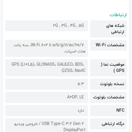
ارتباطات
شبکه های
2G , 3G , 4G , 5G
ارتباطی
مشخصات Wi-Fi
Wi-Fi 802.11 a/b/g/n/ac/6e/7، سه باند،
هات اسپات
موقعیت نما (
GPS (L1+L5)، GLONASS، GALILEO، BDS،
QZSS، NavIC
GPS )
نسخه بلوتوث
۵.۳
مشخصات بلوتوث
A۲DP, LE
NFC
دارد
درگاه ارتباطی
USB Type-C 3.2 Gen 2 / خروجی ویديو
DisplayPort