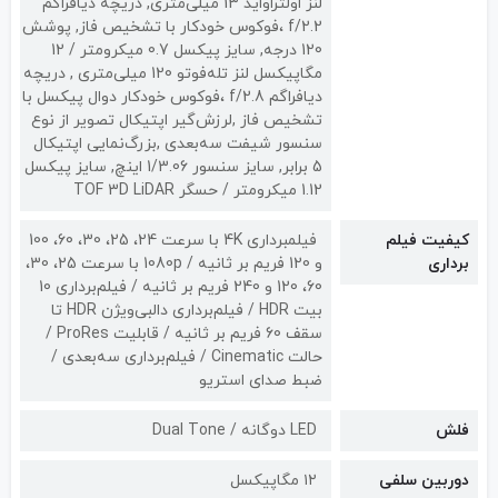
لنز اولتراواید 13 میلی‌متری, دریچه دیافراگم
f/2.2 ،فوکوس خودکار با تشخیص فاز, پوشش
120 درجه, سایز پیکسل 0.7 میکرومتر / 12
مگاپیکسل لنز تله‌فوتو 120 میلی‌متری , دریچه
دیافراگم f/2.8 ،فوکوس خودکار دوال پیکسل با
تشخیص فاز ,لرزش‌گیر اپتیکال تصویر از نوع
سنسور شیفت سه‌بعدی ,بزرگ‌نمایی اپتیکال
5 برابر, سایز سنسور 1/3.06 اینچ, سایز پیکسل
1.12 میکرومتر / حسگر TOF 3D LiDAR
کیفیت فیلم
فیلمبرداری 4K با سرعت 24، 25، 30، 60، 100
برداری
و 120 فریم بر ثانیه / 1080p با سرعت 25، 30،
60، 120 و 240 فریم بر ثانیه / فیلم‌برداری 10
بیت HDR / فیلم‌برداری دالبی‌ویژن HDR تا
سقف 60 فریم بر ثانیه / قابلیت ProRes /
حالت Cinematic / فیلم‌برداری سه‌بعدی /
ضبط صدای استریو
فلش
LED دوگانه / Dual Tone
دوربین سلفی
۱۲ مگاپیکسل