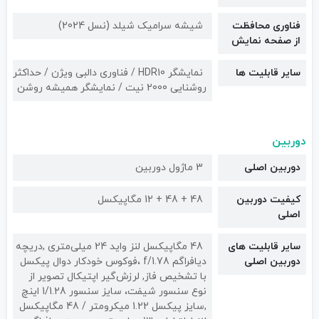
فناوری محافظت
شیشه سرامیک شیلد (نسل 2024)
از صفحه نمایش
سایر قابلیت ها
نمایشگر HDR10 / فناوری دالبی ویژن / حداکثر
روشنایی 2000 نیت / نمایشگر همیشه روشن
دوربین
دوربین اصلی
3 ماژول دوربین
کیفیت دوربین‌
48 + 48 + 12 مگاپیکسل
اصلی
سایر قابلیت های
48 مگاپیکسل لنز واید 24 میلی‌متری ,دریچه
دوربین اصلی
دیافراگم f/1.78 ،فوکوس خودکار دوال پیکسل
با تشخیص فاز, لرزش‌گیر اپتیکال تصویر از
نوع سنسور شیفت، سایز سنسور 1/1.28 اینچ
,سایز پیکسل 1.22 میکرومتر / 48 مگاپیکسل