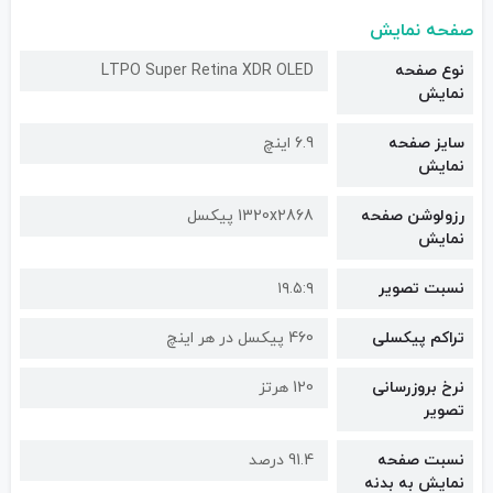
صفحه نمایش
نوع صفحه
LTPO Super Retina XDR OLED
نمایش
سایز صفحه
6.9 اینچ
نمایش
رزولوشن صفحه
1320x2868 پیکسل
نمایش
نسبت تصویر
۱۹.۵:۹
تراکم پیکسلی
460 پیکسل در هر اینچ
نرخ بروزرسانی
120 هرتز
تصویر
نسبت صفحه
91.4 درصد
نمایش به بدنه