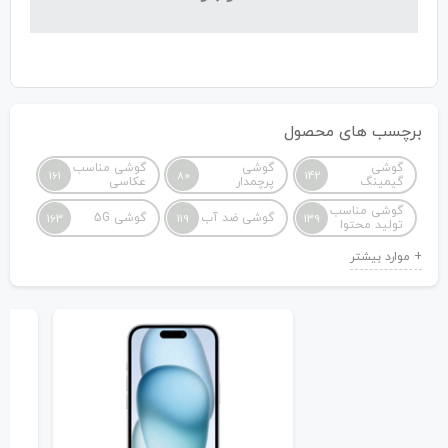
برچسب های محصول
گوشی
گوشی
گوشی مناسب
161
80
142
گیمینگ
پرچمدار
عکاسی
گوشی مناسب
گوشی ضد آب
گوشی 5G
163
119
139
تولید محتوا