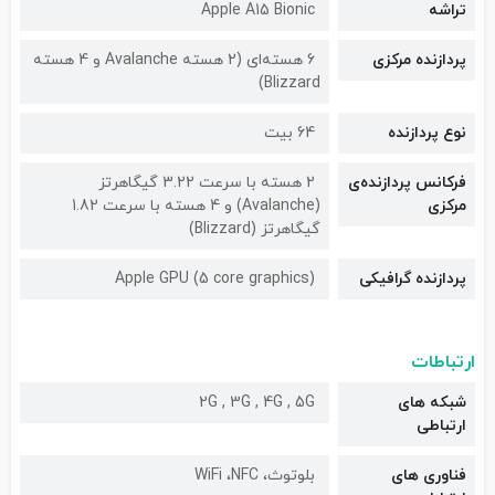
تراشه
Apple A15 Bionic
پردازنده مرکزی
6 هسته‌ای (2 هسته Avalanche و 4 هسته
Blizzard)
نوع پردازنده
64 بیت
فرکانس پردازنده‌ی
2 هسته با سرعت 3.22 گیگاهرتز
مرکزی
(Avalanche) و 4 هسته با سرعت 1.82
گیگاهرتز (Blizzard)
پردازنده گرافیکی
Apple GPU (5 core graphics)
ارتباطات
شبکه های
2G , 3G , 4G , 5G
ارتباطی
فناوری های
بلوتوث، WiFi ،NFC