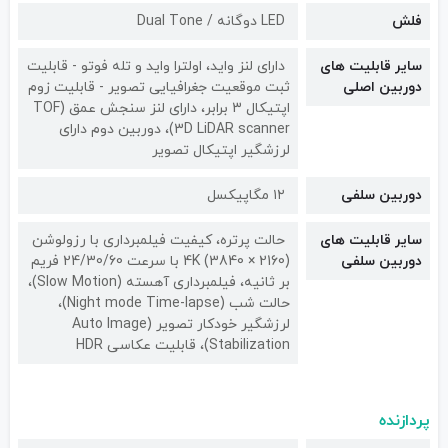
فلش
LED دوگانه / Dual Tone
سایر قابلیت های
دارای لنز واید، اولترا واید و تله فوتو - قابلیت
دوربین اصلی
ثبت موقعیت جغرافیایی تصویر - قابلیت زوم
اپتیکال 3 برابر، دارای لنز سنجش عمق (TOF
3D LiDAR scanner)، دوربین دوم دارای
لرزشگیر اپتیکال تصویر
دوربین سلفی
۱۲ مگاپیکسل
سایر قابلیت های
حالت پرتره، کیفیت فیلمبرداری با رزولوشن
دوربین سلفی
(2160 × 3840) 4K با سرعت 24/30/60 فریم
بر ثانیه، فیلمبرداری آهسته (Slow Motion)،
حالت شب (Night mode Time-lapse)،
لرزشگیر خودکار تصویر (Auto Image
Stabilization)، قابلیت عکاسی HDR
پردازنده