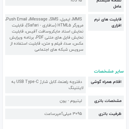
نسخه سیستم
iOS 15
عامل
قابلیت های نرم
MMS، ایمیل، Push Email ،iMessage ،SMS،
افزاری
مرورگر HTML5 (سافاری - Safari)، قابلیت
نمایش اسناد مایکروسافت آفیس، قابلیت
نمایش فایل های متنی PDF، برنامه ویرایش
عکس، صدا، فیلم و متن، قابلیت استفاده از
سرویس شبکه های اجتماعی
سایر مشخصات
اقلام همراه گوشی
دفترچه‌ راهنما، کابل شارژ USB Type-C به
لایتنینگ
مشخصات باتری
لیتیوم - یون
ظرفیت باتری
3095 میلی‌آمپرساعت