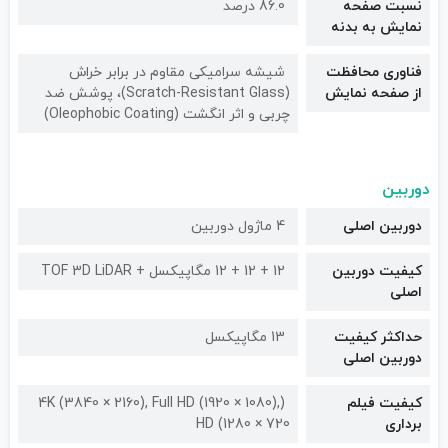
نسبت صفحه
86.0 درصد
نمایش به بدنه
فناوری محافظت
شیشه سرامیکی مقاوم در برابر خراش
از صفحه نمایش
(Scratch-Resistant Glass)، پوشش ضد
چربی و اثر انگشت (Oleophobic Coating)
دوربین
دوربین اصلی
4 ماژول دوربین
کیفیت دوربین‌
12 + 12 + 12 مگاپیکسل + TOF 3D LiDAR
اصلی
حداکثر کیفیت
13 مگاپیکسل
دوربین اصلی
کیفیت فیلم
(4K (3840 × 2160), Full HD (1920 × 1080),
برداری
HD (1280 × 720