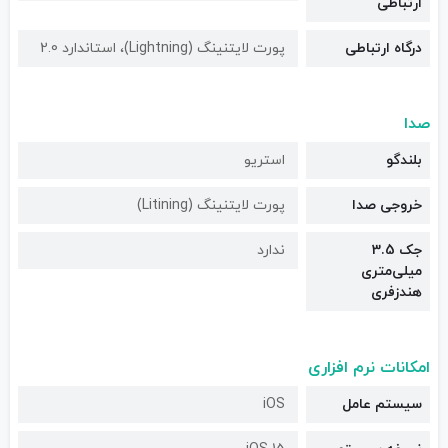
ارتباطی
درگاه ارتباطی
پورت لایتنینگ (Lightning)، استاندارد 2.0
صدا
بلندگو
استریو
خروجی صدا
پورت لایتنینگ (Litining)
جک 3.5
ندارد
میلی‌متری
هندزفری
امکانات نرم افزاری
سیستم عامل
iOS