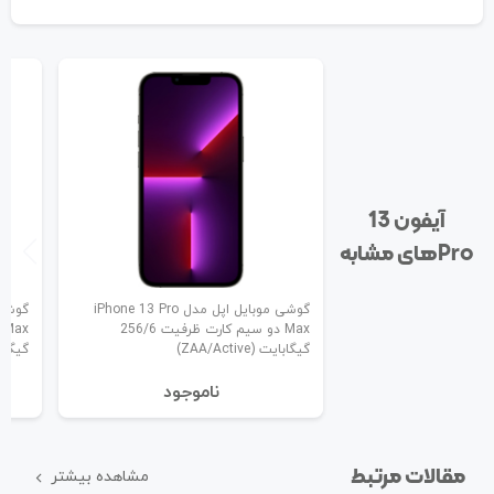
آیفون 13
Pro‌های مشابه
گوشی موبایل اپل مدل iPhone 13 Pro
Max دو سیم کارت ظرفیت 256/6
گیگابایت (ZAA/Active)
گیگابایت (ive
نا‌موجود
مقالات مرتبط
مشاهده بیشتر