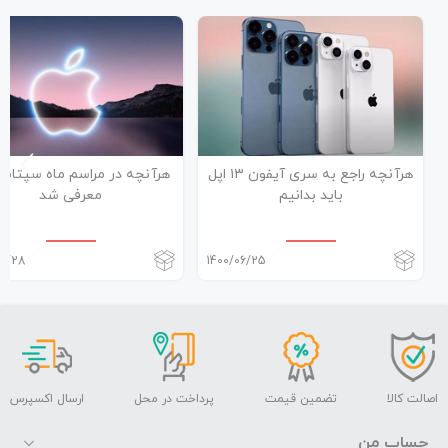
هرآنچه راجع به سری آیفون ۱۳ اپل
هرآنچه در مراسم ماه سپتامبر
باید بدانیم
معرفی شد
06/28
1400/06/25
اصالت کالا
تضمین قیمت
پرداخت در محل
ارسال اکسپرس
حساب من