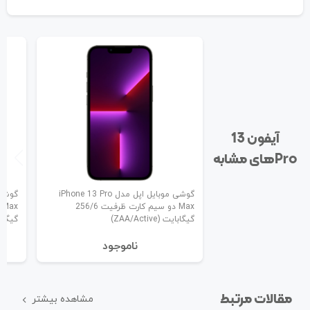
آیفون 13
Pro‌های مشابه
گوشی موبایل اپل مدل iPhone 13 Pro
Max دو سیم کارت ظرفیت 256/6
گیگابایت (ZAA/Active)
گیگابایت (ive
نا‌موجود
مقالات مرتبط
مشاهده بیشتر