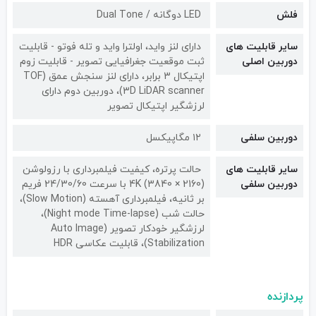
فلش
LED دوگانه / Dual Tone
سایر قابلیت های
دارای لنز واید، اولترا واید و تله فوتو - قابلیت
دوربین اصلی
ثبت موقعیت جغرافیایی تصویر - قابلیت زوم
اپتیکال 3 برابر، دارای لنز سنجش عمق (TOF
3D LiDAR scanner)، دوربین دوم دارای
لرزشگیر اپتیکال تصویر
دوربین سلفی
۱۲ مگاپیکسل
سایر قابلیت های
حالت پرتره، کیفیت فیلمبرداری با رزولوشن
دوربین سلفی
(2160 × 3840) 4K با سرعت 24/30/60 فریم
بر ثانیه، فیلمبرداری آهسته (Slow Motion)،
حالت شب (Night mode Time-lapse)،
لرزشگیر خودکار تصویر (Auto Image
Stabilization)، قابلیت عکاسی HDR
پردازنده