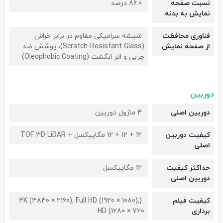
نسبت صفحه
86.0 درصد
نمایش به بدنه
فناوری محافظت
شیشه سرامیکی مقاوم در برابر خراش
از صفحه نمایش
(Scratch-Resistant Glass)، پوشش ضد
چربی و اثر انگشت (Oleophobic Coating)
دوربین
دوربین اصلی
4 ماژول دوربین
کیفیت دوربین‌
12 + 12 + 12 مگاپیکسل + TOF 3D LiDAR
اصلی
حداکثر کیفیت
12 مگاپیکسل
دوربین اصلی
کیفیت فیلم
(4K (3840 × 2160), Full HD (1920 × 1080),
برداری
HD (1280 × 720