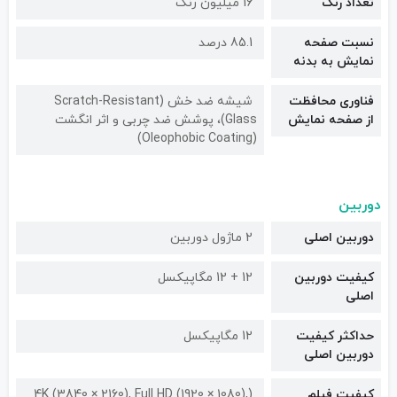
تعداد رنگ
16 میلیون رنگ
نسبت صفحه
85.1 درصد
نمایش به بدنه
فناوری محافظت
شیشه ضد خش (Scratch-Resistant
از صفحه نمایش
Glass)، پوشش ضد چربی و اثر انگشت
(Oleophobic Coating)
دوربین
دوربین اصلی
2 ماژول دوربین
کیفیت دوربین‌
12 + 12 مگاپیکسل
اصلی
حداکثر کیفیت
12 مگاپیکسل
دوربین اصلی
کیفیت فیلم
(4K (3840 × 2160), Full HD (1920 × 1080),