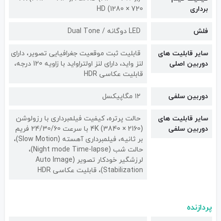
برداری
HD (1280 × 720
فلش
LED دوگانه / Dual Tone
سایر قابلیت های
قابلیت ثبت موقعیت جغرافیایی تصویر، دارای
دوربین اصلی
لنز واید، دارای لنز اولتراواید با زاویه 120 درجه،
قابلیت عکاسی HDR
دوربین سلفی
۱۲ مگاپیکسل
سایر قابلیت های
حالت پرتره، کیفیت فیلمبرداری با رزولوشن
دوربین سلفی
(2160 × 3840) 4K با سرعت 24/30/60 فریم
بر ثانیه، فیلمبرداری آهسته (Slow Motion)،
حالت شب (Night mode Time-lapse)،
لرزشگیر خودکار تصویر (Auto Image
Stabilization)، قابلیت عکاسی HDR
پردازنده