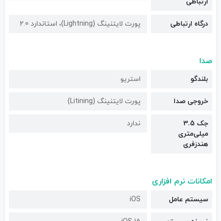
ارتباطی
درگاه ارتباطی
پورت لایتنینگ (Lightning)، استاندارد 2.0
صدا
بلندگو
استریو
خروجی صدا
پورت لایتنینگ (Litining)
جک 3.5
ندارد
میلی‌متری
هندزفری
امکانات نرم افزاری
سیستم عامل
iOS