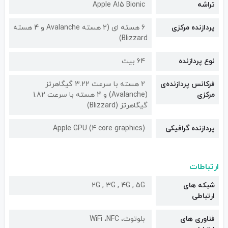
تراشه
Apple A15 Bionic
پردازنده مرکزی
6 هسته ای (2 هسته Avalanche و 4 هسته
Blizzard)
نوع پردازنده
64 بیت
فرکانس پردازنده‌ی
2 هسته با سرعت 3.22 گیگاهرتز
مرکزی
(Avalanche) و 4 هسته با سرعت 1.82
گیگاهرتز (Blizzard)
پردازنده گرافیکی
Apple GPU (4 core graphics)
ارتباطات
شبکه های
2G , 3G , 4G , 5G
ارتباطی
فناوری های
بلوتوث، WiFi ،NFC