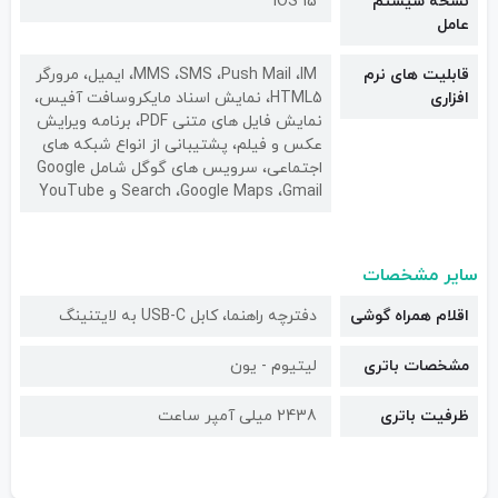
نسخه سیستم
iOS 15
عامل
قابلیت های نرم
MMS ،SMS ،Push Mail ،IM، ایمیل، مرورگر
افزاری
HTML5، نمایش اسناد مایکروسافت آفیس،
نمایش فایل های متنی PDF، برنامه ویرایش
عکس و فیلم، پشتیبانی از انواع شبکه های
اجتماعی، سرویس های گوگل شامل Google
Search ،Google Maps ،Gmail و YouTube
سایر مشخصات
اقلام همراه گوشی
دفترچه‌ راهنما، کابل USB-C به لایتنینگ
مشخصات باتری
لیتیوم - یون
ظرفیت باتری
2438 میلی آمپر ساعت