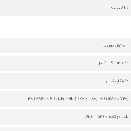
86.0 درصد
2 ماژول دوربین
12 + 12 مگاپیکسل
12 مگاپیکسل
(4K (3840 × 2160), Full HD (1920 × 1080), HD (1280 × 720
LED دوگانه / Dual Tone