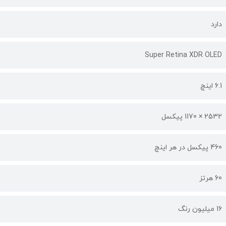
دارد
Super Retina XDR OLED
6.1 اینچ
2532 × 1170 پیکسل
460 پیکسل در هر اینچ
60 هرتز
16 میلیون رنگ