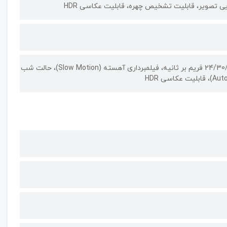
حالت پرتره، کیفیت فیلمبرداری با رزولوشن (2160 × 3840) 4K با سرعت 24/30/60 فریم بر ثانیه، فیلمبرداری آهسته (Slow Motion)، حالت شب