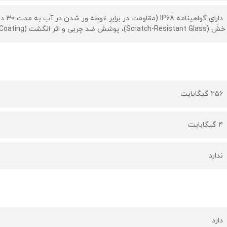
دارای گواهینامه IP68 (مقاومت در برابر غوطه ور شدن در آب به مدت 30 دقیقه تا عمق 6 متر و مقاومت کامل در برابر گرد و غبار)
خش (Scratch-Resistant Glass)، پوشش ضد چربی و اثر انگشت (Oleophobic Coating)
۲۵۶ گیگابایت
۴ گیگابایت
ندارد
دارد