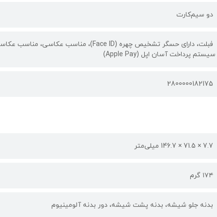
دو سیم‌کارت
فبلت، دارای حسگر تشخیص چهره (Face ID)، من
سیستم پرداخت آسان اپل (Apple Pay)
2800000182175
7.7 × 71.5 × 146.7 میلی‌متر
۱۷۴ گرم
بدنه جلو شیشه، بدنه پشت شیشه، دور بدنه آلومینیوم