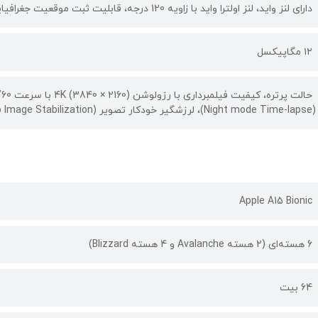
دارای لنز واید، لنز اولترا واید با زاویه 120 درجه، قابلیت ثبت موقعیت جغرافیایی تصویر، قابلیت تشخیص چهره، قابلیت عکاسی HDR
۱۲ مگاپیکسل
(Night mode Time-lapse)، لرزشگیر خودکار تصویر (Auto Image Stabilization)، قابلیت عکاسی HDR
Apple A15 Bionic
6 هسته‌ای (2 هسته Avalanche و 4 هسته Blizzard)
64 بیت