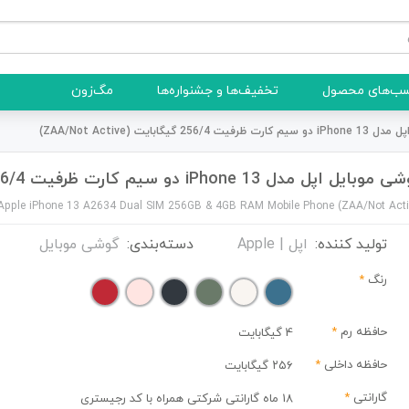
ب‌های محصول
تخفیف‌ها و جشنواره‌ها
مگ‌زون
256 گیگابایت (ZAA/Not Active)
ایل اپل مدل iPhone 13 دو سیم کارت ظرفیت 256/4 گیگابایت (ZAA/Not Active)
Apple iPhone 13 A2634 Dual SIM 256GB & 4GB RAM Mobile Phone (ZAA/Not Acti
تولید کننده:
اپل | Apple
دسته‌بندی:
گوشی موبایل
رنگ
*
حافظه رم
*
4 گیگابایت
حافظه داخلی
*
۲۵۶ گیگابایت
گارانتی
*
18 ماه گارانتی شرکتی همراه با کد رجیستری