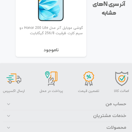
آنر سری N‌های
مشابه
گوشی موبایل آنر مدل Honor 200 Lite دو
سیم کارت ظرفیت 256/8 گیگابایت
نا‌موجود
اصالت کالا
تضمین قیمت
پرداخت در محل
ارسال اکسپرس
حساب من
خدمات مشتریان
محصولات