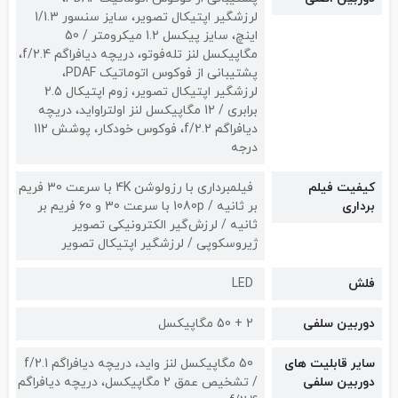
لرزشگیر اپتیکال تصویر، سایز سنسور 1/1.3
اینچ، سایز پیکسل 1.2 میکرومتر / 50
مگاپیکسل لنز تله‌فوتو، دریچه دیافراگم f/2.4،
پشتیبانی از فوکوس اتوماتیک PDAF،
لرزشگیر اپتیکال تصویر، زوم اپتیکال 2.5
برابری / 12 مگاپیکسل لنز اولتراواید، دریچه
دیافراگم f/2.2، فوکوس خودکار، پوشش 112
درجه
کیفیت فیلم
فیلمبرداری با رزولوشن 4K با سرعت 30 فریم
برداری
بر ثانیه / 1080p با سرعت 30 و 60 فریم بر
ثانیه / لرزش‌گیر الکترونیکی تصویر
ژیروسکوپی / لرزشگیر اپتیکال تصویر
فلش
LED
دوربین سلفی
2 + 50 مگاپیکسل
سایر قابلیت های
50 مگاپیکسل لنز واید، دریچه دیافراگم f/2.1
دوربین سلفی
/ تشخیص عمق 2 مگاپیکسل، دریچه دیافراگم