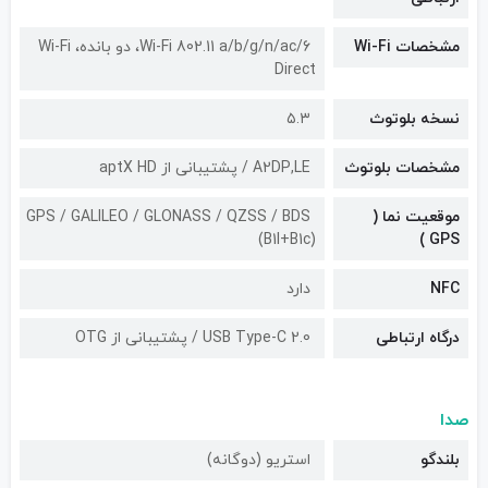
مشخصات Wi-Fi
Wi-Fi 802.11 a/b/g/n/ac/6، دو بانده، Wi-Fi
Direct
نسخه بلوتوث
۵.۳
مشخصات بلوتوث
A2DP,LE / پشتیبانی از aptX HD
موقعیت نما (
GPS / GALILEO / GLONASS / QZSS / BDS
(B1I+B1c)
GPS )
NFC
دارد
درگاه ارتباطی
USB Type-C 2.0 / پشتیبانی از OTG
صدا
بلندگو
استریو (دوگانه)