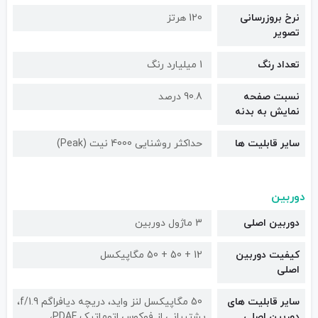
نرخ بروزرسانی
120 هرتز
تصویر
تعداد رنگ
1 میلیارد رنگ
نسبت صفحه
90.8 درصد
نمایش به بدنه
سایر قابلیت ها
حداکثر روشنایی 4000 نیت (Peak)
دوربین
دوربین اصلی
3 ماژول دوربین
کیفیت دوربین‌
12 + 50 + 50 مگاپیکسل
اصلی
سایر قابلیت های
50 مگاپیکسل لنز واید، دریچه دیافراگم f/1.9،
دوربین اصلی
پشتیبانی از فوکوس اتوماتیک PDAF،