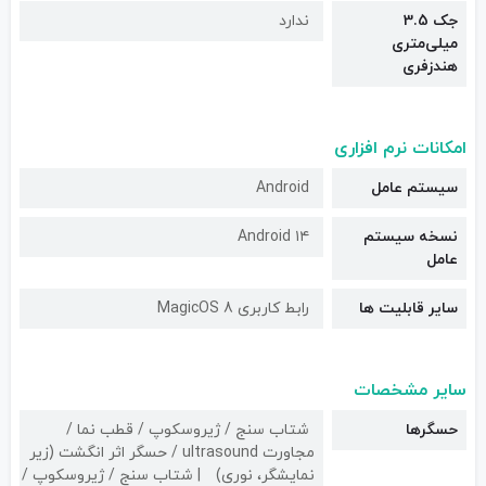
جک 3.5
ندارد
میلی‌متری
هندزفری
امکانات نرم افزاری
سیستم عامل
Android
نسخه سیستم
Android ۱۴
عامل
سایر قابلیت ها
رابط کاربری MagicOS 8
سایر مشخصات
حسگرها
شتاب سنج / ژیروسکوپ / قطب نما /
مجاورت ultrasound / حسگر اثر انگشت (زیر
نمایشگر، نوری)
شتاب سنج / ژیروسکوپ /