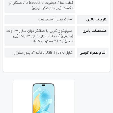
قطب نما / مجاورت ultrasound / حسگر اثر
انگشت (زیر نمایشگر، نوری)
ظرفیت باتری
5200 میلی آمپرساعت
مشخصات باتری
سیلیکون کربن با حداکثر توان شارژ 100 وات
(سیمی) / حداکثر توان شارژ 66 وات (بی
سیم) / شارژ معکوس 5 وات
اقلام همراه گوشی
کابل USB Type-c / فاقد آداپتور شارژر