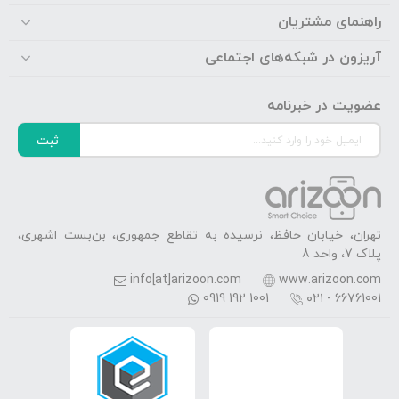
راهنمای مشتریان
آریزون در شبکه‌های اجتماعی
عضویت در خبرنامه
ثبت
تهران، خیابان حافظ، نرسیده به تقاطع جمهوری، بن‌بست اشهری،
پلاک 7، واحد 8
info[at]arizoon.com
www.arizoon.com
0919 192 1001
۰۲۱ - 66761001