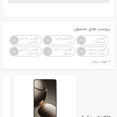
برچسب های محصول
گوشی
گوشی میان
گوشی مناسب
154
99
137
گیمینگ
رده
عکاسی
گوشی مناسب
گوشی با شارژ
گوشی با باتری
45
105
132
تولید محتوا
سریع
قدرتمند