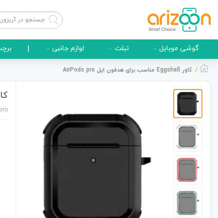
گوشی موبایل
تبلت
لوازم جانبی
|
برچس
کاور Eggshell مناسب برای هدفون اپل AirPods pro
کاور Eggshell مناسب 
گوشی موبایل
pro
لوازم جانبی
زون