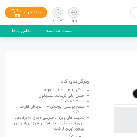
0
سبد خرید
ورود
ثبت نام
لیست مقایسه
تماس با ما
ویژگی‌های کالا
سازگار با: airpods 1 and 2
جنس: پلی کربنات، سیلیکون
ساختار: مات
سطح پوشش: پوشش 360 درجه‌ای اطراف
دستگاه
قابلیت های ویژه: دسترسی آسان به درگاه‌ها،
دارای قلاب نگهدارنده، امکان شارژ ایرپاد بدون
بیرون آوردن از قاب