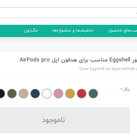
ب‌های محصول
تخفیف‌ها و جشنواره‌ها
مگ‌زون
برای هدفون اپل AirPods pro
Cover Eggshell for Apple AirPods 
رنگ
*
نا‌موجود