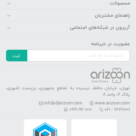
محصولات
راهنمای مشتریان
آریزون در شبکه‌های اجتماعی
عضویت در خبرنامه
ثبت
تهران، خیابان حافظ، نرسیده به تقاطع جمهوری، بن‌بست اشهری،
پلاک 7، واحد 8
info[at]arizoon.com
www.arizoon.com
0919 192 1001
۰۲۱ - 66761001