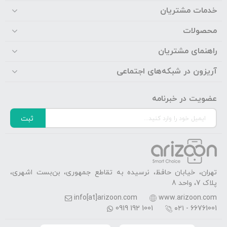
خدمات مشتریان
محصولات
راهنمای مشتریان
آریزون در شبکه‌های اجتماعی
عضویت در خبرنامه
ثبت
تهران، خیابان حافظ، نرسیده به تقاطع جمهوری، بن‌بست اشهری،
پلاک 7، واحد 8
info[at]arizoon.com
www.arizoon.com
0919 192 1001
۰۲۱ - 66761001