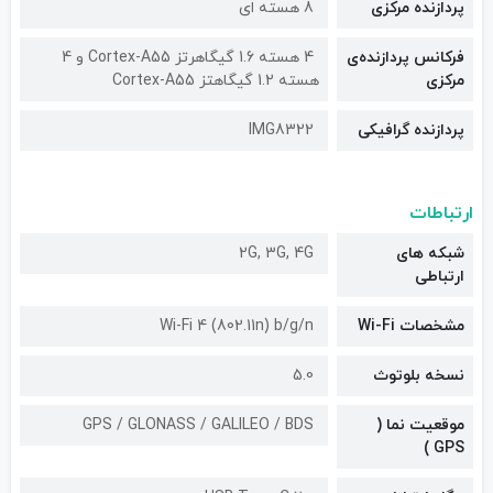
پردازنده مرکزی
8 هسته ای
فرکانس پردازنده‌ی
4 هسته 1.6 گیگاهرتز Cortex-A55 و 4
مرکزی
هسته 1.2 گیگاهتز Cortex-A55
پردازنده گرافیکی
IMG8322
ارتباطات
شبکه های
2G, 3G, 4G
ارتباطی
مشخصات Wi-Fi
Wi-Fi 4 (802.11n) b/g/n
نسخه بلوتوث
5.0
موقعیت نما (
GPS / GLONASS / GALILEO / BDS
GPS )