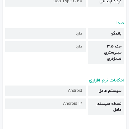
درگاه ارتباطی
USB Type-C 2.0
صدا
بلندگو
دارد
جک 3.5
دارد
میلی‌متری
هندزفری
امکانات نرم افزاری
سیستم عامل
Android
نسخه سیستم
Android ۱۴
عامل