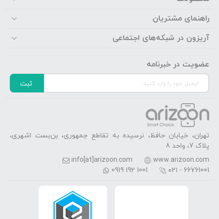
راهنمای مشتریان
آریزون در شبکه‌های اجتماعی
عضویت در خبرنامه
ثبت
تهران، خیابان حافظ، نرسیده به تقاطع جمهوری، بن‌بست اشهری،
پلاک 7، واحد 8
info[at]arizoon.com
www.arizoon.com
0919 192 1001
۰۲۱ - 66761001