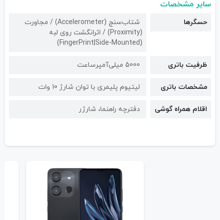
سایر مشخصات
حسگرها
شتاب‌سنج (Accelerometer) / مجاورت
(Proximity) / اثرانگشت روی لبه
(FingerPrint|Side-Mounted)
ظرفیت باتری
5000 میلی‌آمپرساعت
مشخصات باتری
لیتیوم پلیمری با توان شارژ 10 وات
اقلام همراه گوشی
دفترچه‌ راهنما، شارژر