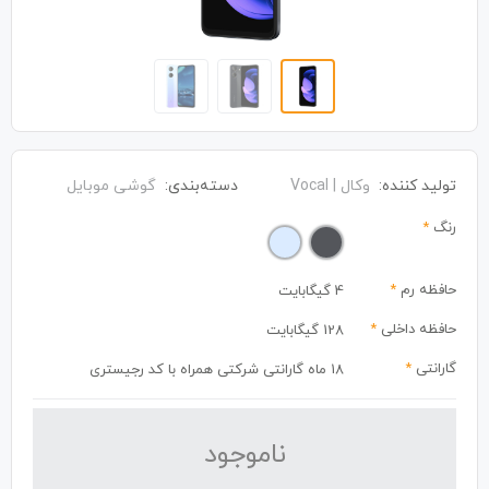
تولید کننده:
وکال | Vocal
دسته‌بندی:
گوشی موبایل
رنگ
*
حافظه رم
*
4 گیگابایت
حافظه داخلی
*
128 گیگابایت
گارانتی
*
18 ماه گارانتی شرکتی همراه با کد رجیستری
نا‌موجود