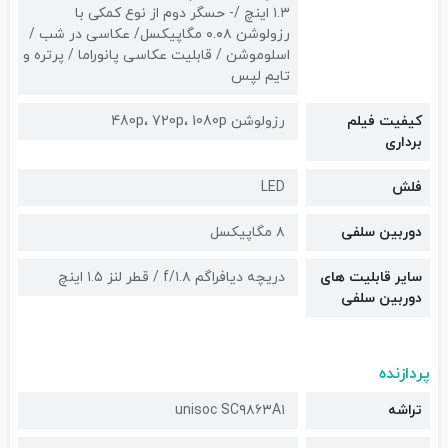
۱.۳ اینچ /- حسگر دوم از نوع کمکی با
رزولوشن ۰.۰۸ مگاپیکسل/ عکاسی در شب /
اسلوموشن / قابلیت عکاسی پانوراما / پرتره و
تایم لپس
کیفیت فیلم
رزولوشن 480p، 720p، 1080p
برداری
فلش
LED
دوربین سلفی
۸ مگاپیکسل
سایر قابلیت های
دریچه دیافراگم f/۱.۸ / قطر لنز ۱.۵ اینچ
دوربین سلفی
پردازنده
تراشه
unisoc SC۹۸۶۳A۱