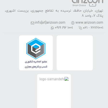
تهران، خیابان حافظ، نرسیده به تقاطع جمهوری، بن‌بست اشهری،
پلاک 7، واحد 8
info[at]arizoon.com
www.arizoon.com
0919 192 1001
۰۲۱ - 66761001