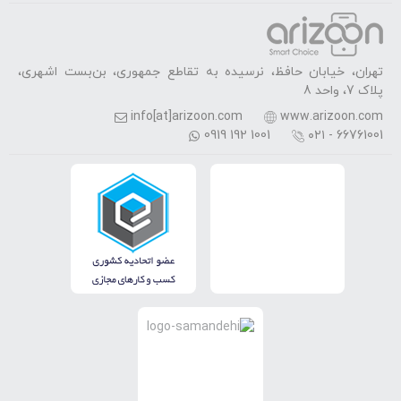
تهران، خیابان حافظ، نرسیده به تقاطع جمهوری، بن‌بست اشهری،
پلاک 7، واحد 8
info[at]arizoon.com
www.arizoon.com
0919 192 1001
۰۲۱ - 66761001