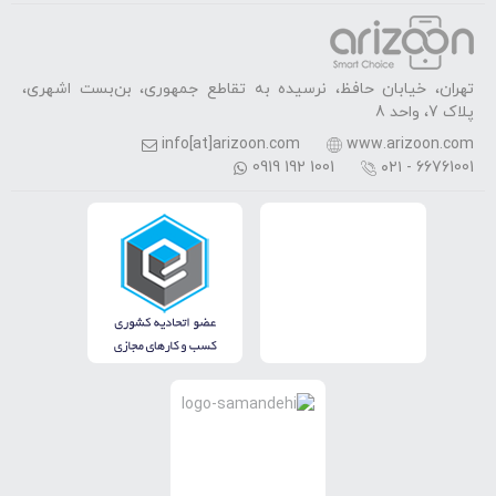
تهران، خیابان حافظ، نرسیده به تقاطع جمهوری، بن‌بست اشهری،
پلاک 7، واحد 8
info[at]arizoon.com
www.arizoon.com
0919 192 1001
۰۲۱ - 66761001