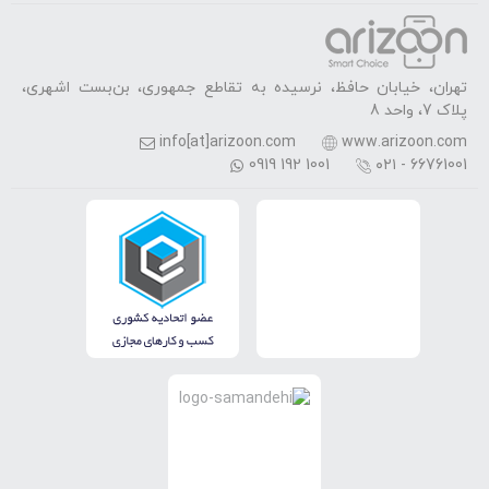
تهران، خیابان حافظ، نرسیده به تقاطع جمهوری، بن‌بست اشهری،
پلاک 7، واحد 8
info[at]arizoon.com
www.arizoon.com
0919 192 1001
۰۲۱ - 66761001