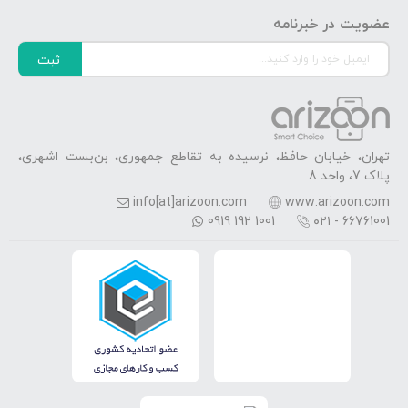
عضویت در خبرنامه
ثبت
تهران، خیابان حافظ، نرسیده به تقاطع جمهوری، بن‌بست اشهری،
پلاک 7، واحد 8
info[at]arizoon.com
www.arizoon.com
0919 192 1001
۰۲۱ - 66761001