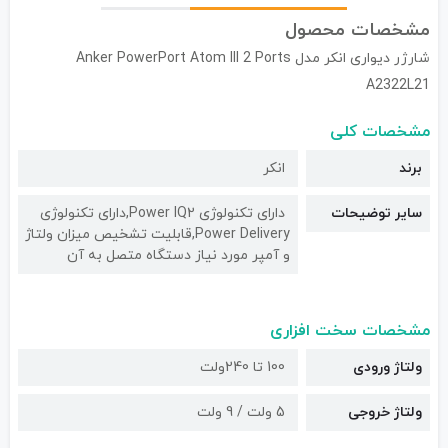
مشخصات محصول
شارژر دیواری انکر مدل Anker PowerPort Atom III 2 Ports
A2322L21
مشخصات کلی
برند
انکر
سایر توضیحات
دارای تکنولوژی Power IQ2,دارای تکنولوژی
Power Delivery,قابلیت تشخیص میزان ولتاژ
و آمپر مورد نیاز دستگاه متصل به آن
مشخصات سخت افزاری
ولتاژ ورودی
100 تا 240ولت
ولتاژ خروجی
5 ولت / 9 ولت