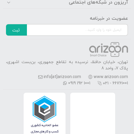
آریزون در شبکه‌های اجتماعی
عضویت در خبرنامه
ثبت
تهران، خیابان حافظ، نرسیده به تقاطع جمهوری، بن‌بست اشهری،
پلاک 7، واحد 8
info[at]arizoon.com
www.arizoon.com
0919 192 1001
۰۲۱ - 66761001