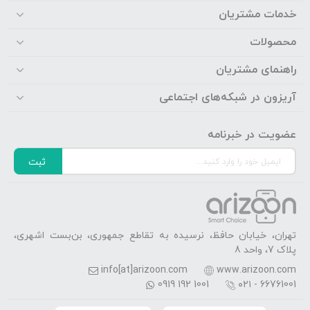
خدمات مشتریان
محصولات
راهنمای مشتریان
آریزون در شبکه‌های اجتماعی
عضویت در خبرنامه
ثبت
تهران، خیابان حافظ، نرسیده به تقاطع جمهوری، بن‌بست اشهری،
پلاک 7، واحد 8
info[at]arizoon.com
www.arizoon.com
0919 192 1001
۰۲۱ - 66761001