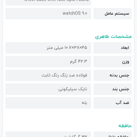
سیستم عامل
watchOS 9.0
مشخصات ظاهری
ابعاد
45×38×10.7 میلی متر
وزن
42.3 گرم
جنس بدنه
فولاده ضد زنگ رنگ ثابت
جنس بند
نایک سیلیکونی
ضد آب
بله
حافظه