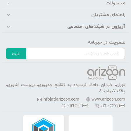
محصولات
راهنمای مشتریان
آریزون در شبکه‌های اجتماعی
عضویت در خبرنامه
ثبت
تهران، خیابان حافظ، نرسیده به تقاطع جمهوری، بن‌بست اشهری،
پلاک 7، واحد 8
info[at]arizoon.com
www.arizoon.com
0919 192 1001
۰۲۱ - 66761001