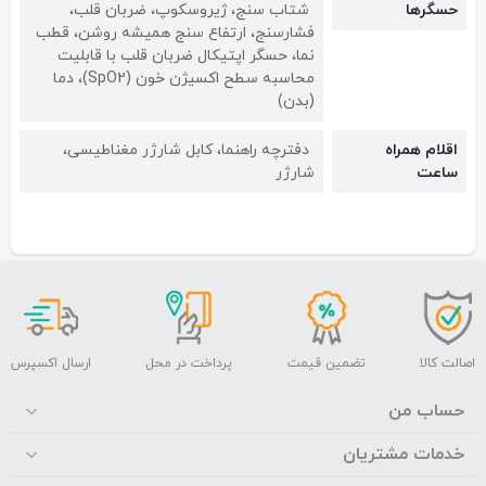
حسگرها
شتاب سنج، ژیروسکوپ، ضربان قلب،
فشارسنج، ارتفاع سنج همیشه روشن، قطب
نما، حسگر اپتیکال ضربان قلب با قابلیت
محاسبه سطح اکسیژن خون (SpO2)، دما
(بدن)
اقلام همراه
دفترچه راهنما، کابل شارژر مغناطیسی،
ساعت
شارژر
اصالت کالا
تضمین قیمت
پرداخت در محل
ارسال اکسپرس
حساب من
خدمات مشتریان