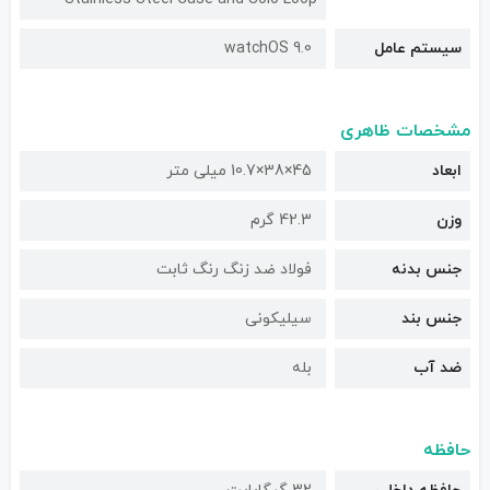
سیستم عامل
watchOS 9.0
مشخصات ظاهری
ابعاد
45×38×10.7 میلی متر
وزن
42.3 گرم
جنس بدنه
فولاد ضد زنگ رنگ ثابت
جنس بند
سیلیکونی
ضد آب
بله
حافظه