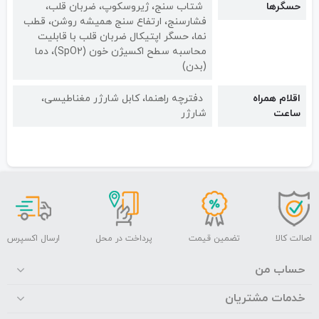
حسگرها
شتاب سنج، ژیروسکوپ، ضربان قلب،
فشارسنج، ارتفاع سنج همیشه روشن، قطب
نما، حسگر اپتیکال ضربان قلب با قابلیت
محاسبه سطح اکسیژن خون (SpO2)، دما
(بدن)
اقلام همراه
دفترچه راهنما، کابل شارژر مغناطیسی،
ساعت
شارژر
اصالت کالا
تضمین قیمت
پرداخت در محل
ارسال اکسپرس
حساب من
خدمات مشتریان