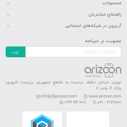
محصولات
راهنمای مشتریان
آریزون در شبکه‌های اجتماعی
عضویت در خبرنامه
ثبت
تهران، خیابان حافظ، نرسیده به تقاطع جمهوری، بن‌بست اشهری،
پلاک 7، واحد 8
info[at]arizoon.com
www.arizoon.com
0919 192 1001
۰۲۱ - 66761001