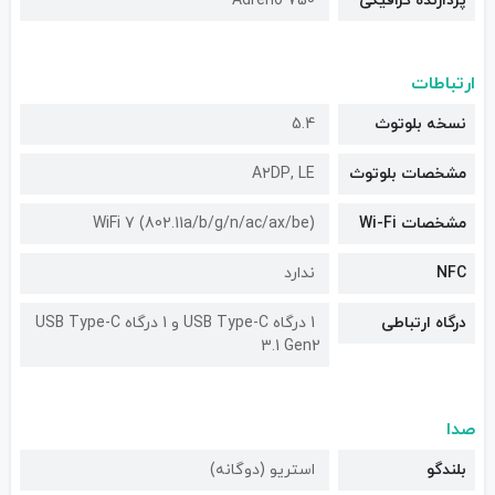
پردازنده گرافیکی
Adreno 750
ارتباطات
نسخه بلوتوث
5.4
مشخصات بلوتوث
A۲DP, LE
مشخصات Wi-Fi
WiFi 7 (802.11a/b/g/n/ac/ax/be)
NFC
ندارد
درگاه ارتباطی
1 درگاه USB Type-C و 1 درگاه USB Type-C
3.1 Gen2
صدا
بلندگو
استریو (دوگانه)