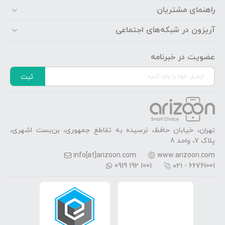
راهنمای مشتریان
آریزون در شبکه‌های اجتماعی
عضویت در خبرنامه
ثبت
تهران، خیابان حافظ، نرسیده به تقاطع جمهوری، بن‌بست اشهری،
پلاک 7، واحد 8
info[at]arizoon.com
www.arizoon.com
0919 192 1001
۰۲۱ - 66761001