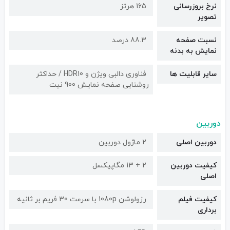
نرخ بروزرسانی
165 هرتز
تصویر
نسبت صفحه
88.3 درصد
نمایش به بدنه
سایر قابلیت ها
فناوری دالبی ویژن و HDR10 / حداکثر
روشنایی صفحه نمایش 900 نیت
دوربین
دوربین اصلی
2 ماژول دوربین
کیفیت دوربین‌
2 + 13 مگاپیکسل
اصلی
کیفیت فیلم
رزولوشن 1080p با سرعت 30 فریم بر ثانیه
برداری