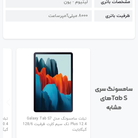
مشخصات باتری
لیتیوم - یون
ظرفیت باتری
8000 میلی‌آمپرساعت
سامسونگ سری
Tab S‌های
مشابه
تبلت سامسونگ مدل Galaxy Tab S7
Plus 12.4 تک سیم کارت ظرفیت 128/6
گیگابایت
گیگاب