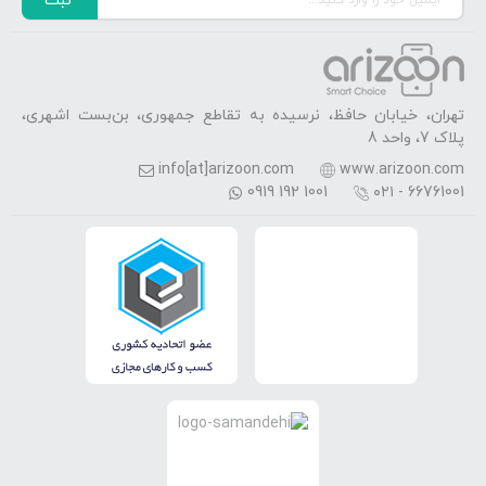
ثبت
تهران، خیابان حافظ، نرسیده به تقاطع جمهوری، بن‌بست اشهری،
پلاک 7، واحد 8
info[at]arizoon.com
www.arizoon.com
0919 192 1001
۰۲۱ - 66761001