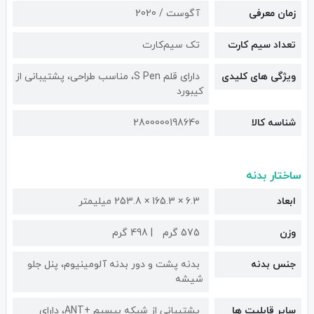
زمان معرفی
آگوست / 2020
تعداد سیم کارت
تک سیم‌کارت
ویژگی های کلیدی
دارای قلم S Pen، مناسب طراحی، پشتیبانی از
کیبورد
شناسه کالا
2800000198640
ساختار بدنه
ابعاد
6.3 × 165.3 × 253.8 میلیمتر
وزن
575 گرم
498 گرم
جنس بدنه
بدنه پشت و دور بدنه آلومینیوم، پنل جلو
شیشه
سایر قابلیت ها
پشتیبانی از شبکه بیسیم +ANT، دارای