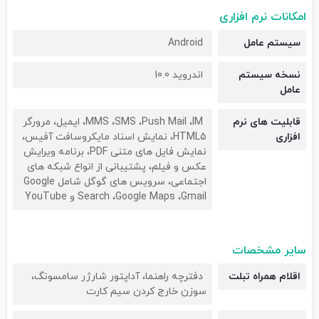
امکانات نرم افزاری
سیستم عامل
Android
نسخه سیستم
اندروید 10.0
عامل
قابلیت های نرم
MMS ،SMS ،Push Mail ،IM، ایمیل، مرورگر
افزاری
HTML5، نمایش اسناد مایکروسافت آفیس،
نمایش فایل های متنی PDF، برنامه ویرایش
عکس و فیلم، پشتیبانی از انواع شبکه های
اجتماعی، سرویس های گوگل شامل Google
Search ،Google Maps ،Gmail و YouTube
سایر مشخصات
اقلام همراه تبلت
دفترچه‌ راهنما، آداپتور شارژر سامسونگ،
سوزن خارج کردن سیم کارت