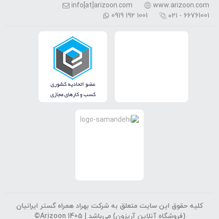
info[at]arizoon.com
www.arizoon.com
0919 192 1001
۰۲۱ - 66761001
کلیه حقوق این سایت متعلق به شرکت بهراد همراه گستر ایرانیان
(فروشگاه آنلاین آریزون) می‌باشد |
©Arizoon 1405