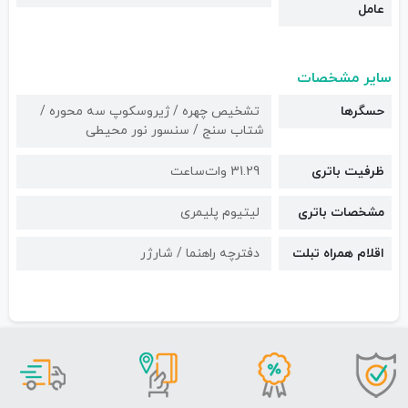
عامل
سایر مشخصات
حسگرها
تشخیص چهره / ژیروسکوپ سه محوره /
شتاب سنج / سنسور نور محیطی
ظرفیت باتری
31.29 وات‌ساعت
مشخصات باتری
لیتیوم پلیمری
اقلام همراه تبلت
دفترچه راهنما / شارژر