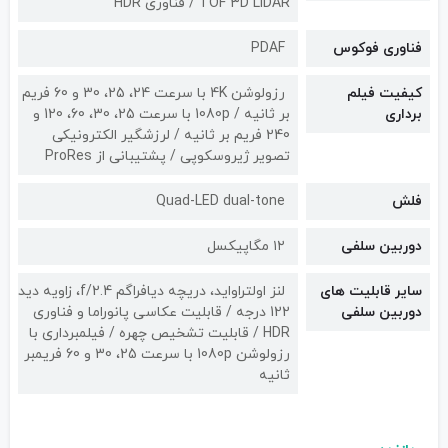
TOF 3D LiDAR / فناوری HDR
فناوری فوکوس
PDAF
کیفیت فیلم
رزولوشن 4K با سرعت 24، 25، 30 و 60 فریم
برداری
بر ثانیه / 1080p با سرعت 25، 30، 60، 120 و
240 فریم بر ثانیه / لرزشگیر الکترونیکی
تصویر ژیروسکوپی / پشتیبانی از ProRes
فلش
Quad-LED dual-tone
دوربین سلفی
۱۲ مگاپیکسل
سایر قابلیت های
لنز اولتراواید، دریچه دیافراگم f/2.4، زاویه دید
دوربین سلفی
122 درجه / قابلیت عکاسی پانوراما و فناوری
HDR / قابلیت تشخیص چهره / فیلمبرداری با
رزولوشن 1080p با سرعت 25، 30 و 60 فریمبر
ثانیه