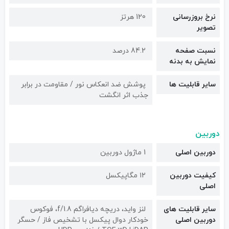
نرخ بروزرسانی
120 هرتز
تصویر
نسبت صفحه
84.2 درصد
نمایش به بدنه
سایر قابلیت ها
پوشش ضد انعکاس نور / مقاومت در برابر
جذب اثر انگشت
دوربین
دوربین اصلی
1 ماژول دوربین
کیفیت دوربین‌
۱۲ مگاپیکسل
اصلی
سایر قابلیت های
لنز واید، دریچه دیافراگم f/1.8، فوکوس
دوربین اصلی
خودکار دوال پیکسل با تشخیص فاز / حسگر